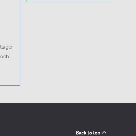
tlager
noch
Back to top