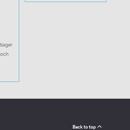
tlager
noch
Back to top